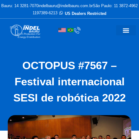
Bauru: 14 3281-7070
indelbauru@indelbauru.com.br
São Paulo: 11 3872-4962
1197389-6213
US Dealers Restricted
Protection For
Energy Distribution
OCTOPUS #7567 –
Festival internacional
SESI de robótica 2022